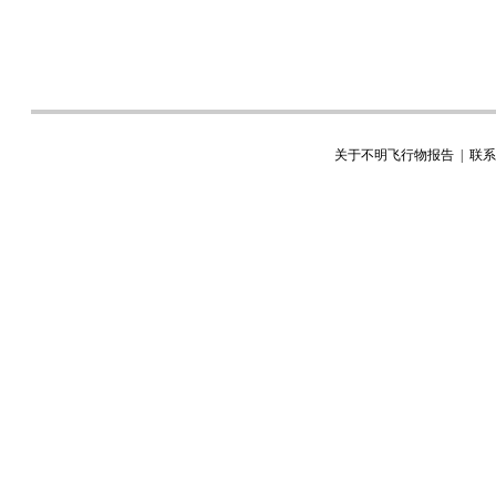
所有评论需管理员后台审核，请各位勿发广告遵纪守法并注意语言文明。
关于不明飞行物报告
|
联系