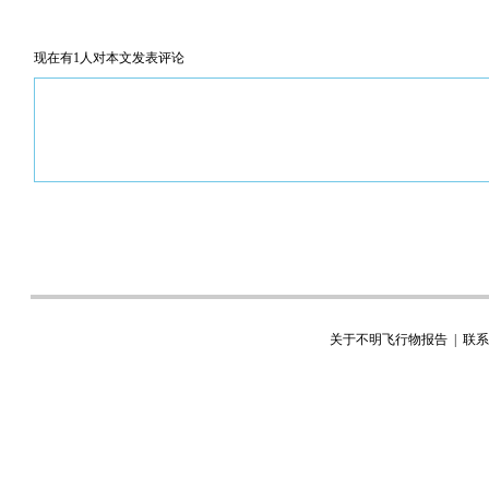
现在有1人对本文发表评论
所有评论需管理员后台审核，请各位勿发广告遵纪守法并注意语言文明。
关于不明飞行物报告
|
联系